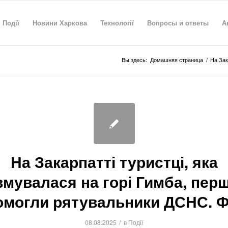
Події
Новини Харкова
Технології
Вопросы и ответы
А
Вы здесь:
Домашняя страница
/
На Зак
На Закарпатті туристці, яка
вмувалася на горі Гимба, пер
омогли рятувальники ДСНС. 
/
08.08.2025
в
Події