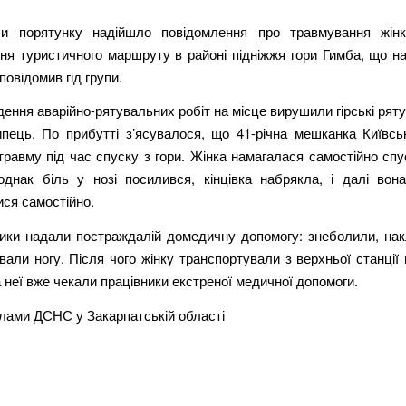
и порятунку надійшло повідомлення про травмування жінк
ня туристичного маршруту в районі підніжжя гори Гимба, що на
повідомив гід групи.
ення аварійно-рятувальних робіт на місце вирушили гірські рят
пець. По прибутті з’ясувалося, що 41-річна мешканка Київськ
равму під час спуску з гори. Жінка намагалася самостійно сп
 однак біль у нозі посилився, кінцівка набрякла, і далі вон
ся самостійно.
ики надали постраждалій домедичну допомогу: знеболили, на
вали ногу. Після чого жінку транспортували з верхньої станції
а неї вже чекали працівники екстреної медичної допомоги.
алами ДСНС у Закарпатській області