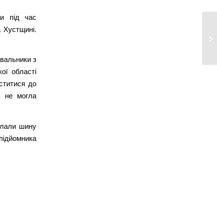
и під час
 Хустщині.
увальники з
ої області
уститися до
а не могла
клали шину
 підйомника