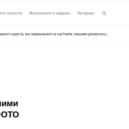
вто новости
Мошенники и кидалы
Нотариус
арпатті туристці, яка травмувалася на горі Гимба, першими допомогли р...
шими
ФОТО