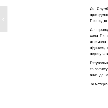
До Служб
проходжен
На Кіровоградщині рятувальники
Про подію 
вивільнили...
Для провед
села Пили
отримала т
підніжжя,
пересувати
Рятувальн
та зафіксу
вниз, де н
За матері