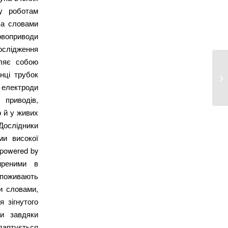
гу роботам
 За словами
воприводи
Дослідження
вляє собою
РФ
нці трубок
КА
 електроди
 приводів,
о й у живих
Дослідники
ми високої
 powered by
иреними в
споживають
ми словами,
 зігнутого
ми завдяки
адаптується