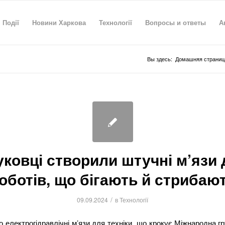
Події
Новини Харкова
Технології
Вопросы и ответы
А
Вы здесь:
Домашняя страниц
ковці створили штучні м’язи 
оботів, що бігають й стрибаю
/
09.09.2024
в
Технології
 електрогідравлічні м’язи для техніки, що крокує.Міжнародна г