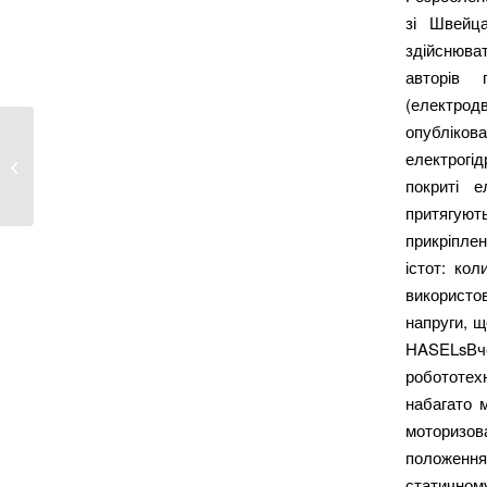
зі Швейца
здійснюват
авторів 
(електродв
опубліков
2 вчителі з Харківської області
електрогі
потрапили...
покриті е
притягуют
прикріплен
істот: ко
використо
напруги, щ
HASELsВч
робототех
набагато м
моторизов
положення
статичному