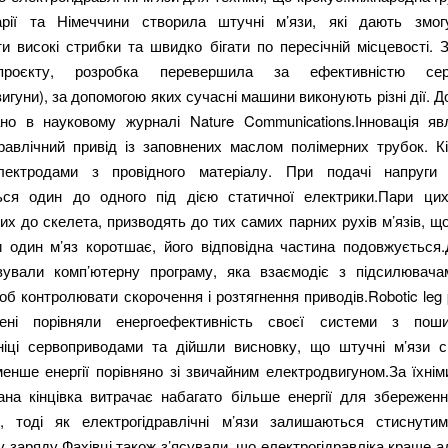
рії та Німеччини створила штучні м’язи, які дають змо
и високі стрибки та швидко бігати по пересічній місцевості.
проєкту, розробка перевершила за ефективністю сер
игуни), за допомогою яких сучасні машини виконують різні дії. 
ано в науковому журналі Nature Communications.Інновація я
дравлічний привід із заповнених маслом полімерних трубок. Кі
лектродами з провідного матеріалу. При подачі напруги
ься один до одного під дією статичної електрики.Пари цих
их до скелета, призводять до тих самих парних рухів м’язів, щ
ли один м’яз коротшає, його відповідна частина подовжується.
вували комп’ютерну програму, яка взаємодіє з підсилювача
об контролювати скорочення і розтягнення приводів.Robotic leg
ені порівняли енергоефективність своєї системи з пош
ніці сервоприводами та дійшли висновку, що штучні м’язи 
енше енергії порівняно зі звичайним електродвигуном.За їхні
ана кінцівка витрачає набагато більше енергії для збереження
, тоді як електрогідравлічні м’язи залишаються стиснути
 заряду.Фахівці також з’ясували, що електрогідравліка краще 