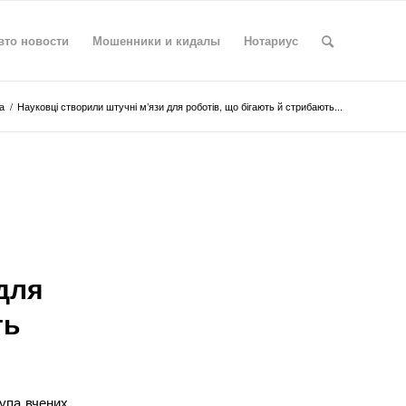
вто новости
Мошенники и кидалы
Нотариус
а
/
Науковці створили штучні м’язи для роботів, що бігають й стрибають...
для
ть
рупа вчених