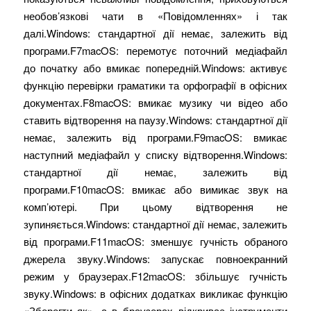
необов’язкові чати в «Повідомленнях» і так
далі.Windows: стандартної дії немає, залежить від
програми.F7macOS: перемотує поточний медіафайл
до початку або вмикає попередній.Windows: активує
функцію перевірки граматики та орфографії в офісних
документах.F8macOS: вмикає музику чи відео або
ставить відтворення на паузу.Windows: стандартної дії
немає, залежить від програми.F9macOS: вмикає
наступний медіафайл у списку відтворення.Windows:
стандартної дії немає, залежить від
програми.F10macOS: вмикає або вимикає звук на
комп’ютері. При цьому відтворення не
зупиняється.Windows: стандартної дії немає, залежить
від програми.F11macOS: зменшує гучність обраного
джерела звуку.Windows: запускає повноекранний
режим у браузерах.F12macOS: збільшує гучність
звуку.Windows: в офісних додатках викликає функцію
«Зберегти як», а в браузерах відкриває інструменти