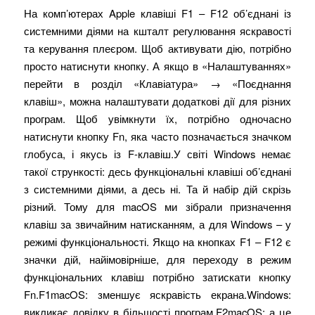
На комп’ютерах Apple клавіші F1 – F12 об’єднані із
системними діями на кшталт регулювання яскравості
та керування плеєром. Щоб активувати дію, потрібно
просто натиснути кнопку. А якщо в «Налаштуваннях»
перейти в розділ «Клавіатура» → «Поєднання
клавіш», можна налаштувати додаткові дії для різних
програм. Щоб увімкнути їх, потрібно одночасно
натиснути кнопку Fn, яка часто позначається значком
глобуса, і якусь із F-клавіш.У світі Windows немає
такої стрункості: десь функціональні клавіші об’єднані
з системними діями, а десь ні. Та й набір дій скрізь
різний. Тому для macOS ми зібрали призначення
клавіш за звичайним натисканням, а для Windows – у
режимі функціональності. Якщо на кнопках F1 – F12 є
значки дій, найімовірніше, для переходу в режим
функціональних клавіш потрібно затискати кнопку
Fn.F1macOS: зменшує яскравість екрана.Windows:
викликає довідку в більшості програм.F2macOS: а це