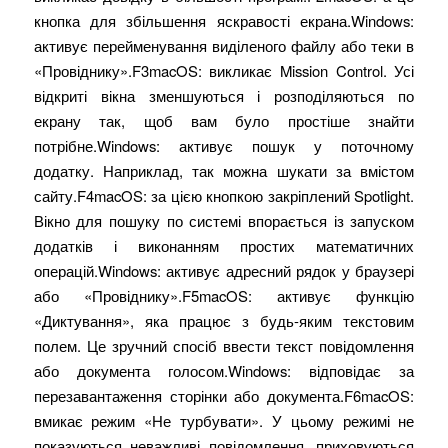
кнопка для збільшення яскравості екрана.Windows:
активує перейменування виділеного файлу або теки в
«Провіднику».F3macOS: викликає Mission Control. Усі
відкриті вікна зменшуються і розподіляються по
екрану так, щоб вам було простіше знайти
потрібне.Windows: активує пошук у поточному
додатку. Наприклад, так можна шукати за вмістом
сайту.F4macOS: за цією кнопкою закріплений Spotlight.
Вікно для пошуку по системі впорається із запуском
додатків і виконанням простих математичних
операцій.Windows: активує адресний рядок у браузері
або «Провіднику».F5macOS: активує функцію
«Диктування», яка працює з будь-яким текстовим
полем. Це зручний спосіб ввести текст повідомлення
або документа голосом.Windows: відповідає за
перезавантаження сторінки або документа.F6macOS:
вмикає режим «Не турбувати». У цьому режимі не
показуються неважливі повідомлення, приховуються