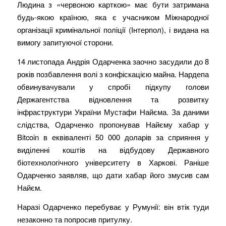
Людина з «червоною карткою» має бути затримана
будь-якою країною, яка є учасником Міжнародної
організації кримінальної поліції (Інтерпол), і видана на
вимогу запитуючої сторони.
14 листопада Андрія Одарченка заочно засудили до 8
років позбавлення волі з конфіскацією майна. Нардепа
обвинувачували у спробі підкупу голови
Держагентства відновлення та розвитку
інфраструктури України Мустафи Найєма. За даними
слідства, Одарченко пропонував Найєму хабар у
Bitcoin в еквіваленті 50 000 доларів за сприяння у
виділенні коштів на відбудову Державного
біотехнологічного університету в Харкові. Раніше
Одарченко заявляв, що дати хабар його змусив сам
Найєм.
Наразі Одарченко перебуває у Румунії: він втік туди
незаконно та попросив притулку.