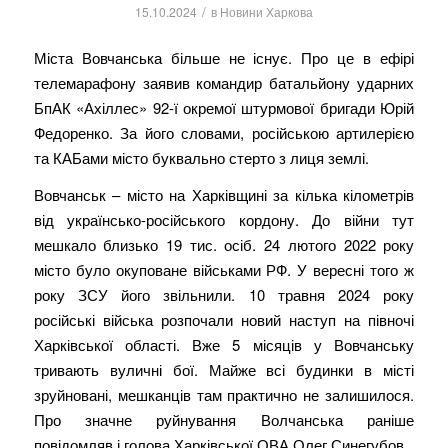
/
15.10.2024
в
Новини Харкова
Міста Вовчанська більше не існує. Про це в ефірі
телемарафону заявив командир батальйону ударних
БпАК «Ахіллес» 92-ї окремої штурмової бригади Юрій
Федоренко. За його словами, російською артилерією
та КАБами місто буквально стерто з лиця землі.
Вовчанськ – місто на Харківщині за кілька кілометрів
від українсько-російського кордону. До війни тут
мешкало близько 19 тис. осіб. 24 лютого 2022 року
місто було окуповане військами РФ. У вересні того ж
року ЗСУ його звільнили. 10 травня 2024 року
російські війська розпочали новий наступ на півночі
Харківської області. Вже 5 місяців у Вовчанську
тривають вуличні бої. Майже всі будинки в місті
зруйновані, мешканців там практично не залишилося.
Про значне руйнування Волчанська раніше
повідомляв і голова Харківської ОВА Олег Синегубов.