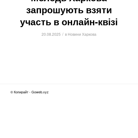
запрошують взяти
участь в онлайн-квізі
/
20.08.2025
в
Новини Харкова
© Копирайт - Goweb.xyz