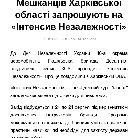
Мешканців Харківської
області запрошують на
«Інтенсив Незалежності»
/
01.08.2025
в
Новини Харкова
До Дня Незалежності України 46-а окрема
аеромобільна Подільська бригада Десантно-
штурмових військ ЗСУ проводить «Інтенсив
Незалежності». Про це повідомили в Харківській ОВА.
«Інтенсив Незалежності» — це 4-денний курс базової
загальновійськової підготовки для цивільних.
Захід відбудеться з 21 по 24 серпня під керівництвом
досвідчених інструкторів бригади. Програма
максимально наближена до бойових умов та включає
практичні навички, які необхідні для захисту держави
в умовах війни.