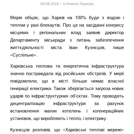
/
08.08.2024
в
Новини Харкова
Мерія обіцяє, що Харків на 100% буде з водою і
теплом у разі блекаутів. Про це на засіданні конгресу
місцевих і регіональних влад заявив директор
Департаменту міськради з питань забезпечення
життєдіяльності міста Іван Кузнєцов, пише
«Суспільне».
Харківська теплова та енергетична інфраструктура
значно постраждала від російських обстрілів. У мерії
повідомляли, що в місті більше немає власної
генерації електрики. Також зберігається загроза нових
ударів по інфраструктурних об’єктах. Тому проводять
децентралізацію інфраструктури за рахунок
встановлення малих котелень і когенераційних
установок, що виробляють і тепло, і електрику.
Кузнєцов розповів, що «Харківські теплові мережі»