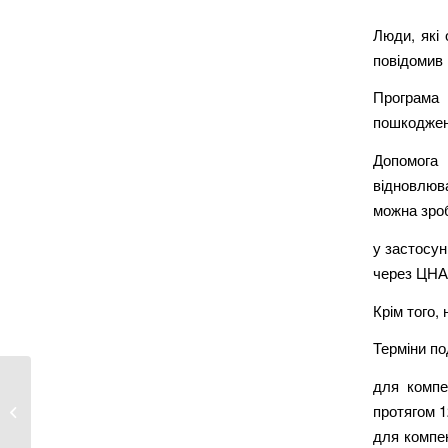
Люди, які 
повідомив 
Програма
пошкоджено
Допомога 
відновлюв
можна зро
у застосун
через ЦН
Крім того,
Терміни по
для компе
Який термін експлуатації сучасного
протягом 1
теле�...
для компен