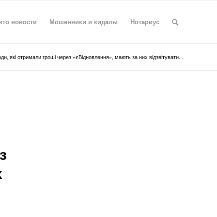
вто новости
Мошенники и кидалы
Нотариус
ди, які отримали гроші через «єВідновлення», мають за них відзвітувати...
з
х