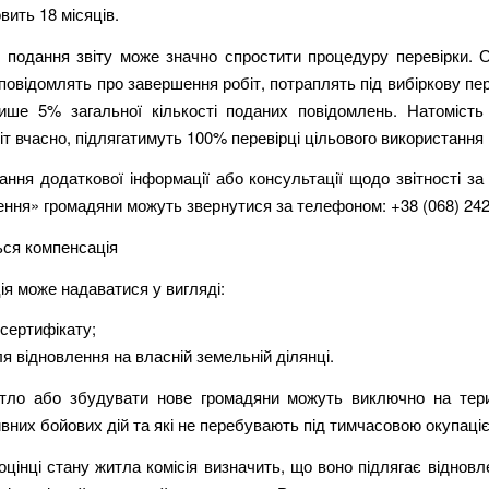
вить 18 місяців.
 подання звіту може значно спростити процедуру перевірки. О
 повідомлять про завершення робіт, потраплять під вибіркову пер
ише 5% загальної кількості поданих повідомлень. Натомість 
іт вчасно, підлягатимуть 100% перевірці цільового використання 
ння додаткової інформації або консультації щодо звітності з
ння» громадяни можуть звернутися за телефоном: +38 (068) 242
ься компенсація
я може надаватися у вигляді:
сертифікату;
я відновлення на власній земельній ділянці.
тло або збудувати нове громадяни можуть виключно на тери
вних бойових дій та які не перебувають під тимчасовою окупаці
цінці стану житла комісія визначить, що воно підлягає віднов