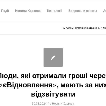
Події
Новини Харкова
Технології
Вопросы и ответы
А
Вы здесь:
Домашняя страница
/
Лю
Люди, які отримали гроші чере
«єВідновлення», мають за ни
відзвітувати
/
30.08.2024
в
Новини Харкова