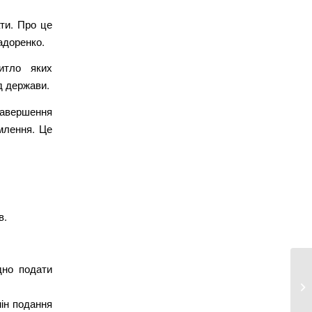
ати. Про це
Задоренко.
итло яких
д держави.
завершення
млення. Це
в.
дно подати
4 
об
мін подання