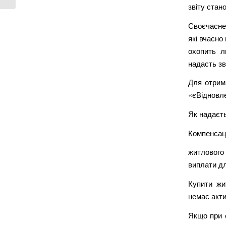
звіту стано
Своєчасне
які вчасно
охопить л
надасть зв
Для отрима
«єВідновле
Як надаєт
Компенсаці
житлового 
виплати дл
Купити жи
немає акти
Якщо при о