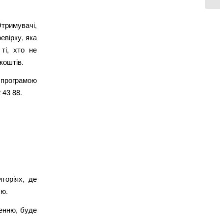
тримувачі,
евірку, яка
ті, хто не
коштів.
а програмою
 43 88.
торіях, де
єю.
ленню, буде