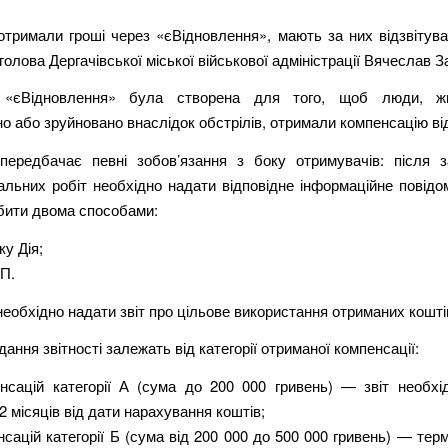
отримали гроші через «єВідновлення», мають за них відзвітув
голова Дергачівської міської військової адміністрації Вячеслав 
 «єВідновлення» була створена для того, щоб люди, ж
 або зруйновано внаслідок обстрілів, отримали компенсацію ві
передбачає певні зобов’язання з боку отримувачів: після 
альних робіт необхідно надати відповідне інформаційне повідо
бити двома способами:
ку Дія;
АП.
 необхідно надати звіт про цільове використання отриманих кошті
дання звітності залежать від категорії отриманої компенсації:
нсацій категорії А (сума до 200 000 гривень) — звіт необхі
2 місяців від дати нарахування коштів;
сацій категорії Б (сума від 200 000 до 500 000 гривень) — тер