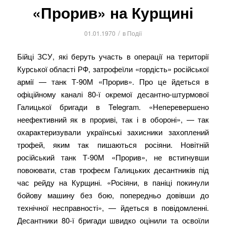
«Прорив» на Курщині
/
01.01.1970
в
Події
Бійці ЗСУ, які беруть участь в операції на території
Курської області РФ, затрофеїли «гордість» російської
армії — танк Т-90М «Прорив». Про це йдеться в
офіційному каналі 80-ї окремої десантно-штурмової
Галицької бригади в Telegram. «Неперевершено
неефективний як в прориві, так і в обороні», — так
охарактеризували українські захисники захоплений
трофей, яким так пишаються росіяни. Новітній
російський танк Т-90М «Прорив», не встигнувши
повоювати, став трофеєм Галицьких десантників під
час рейду на Курщині. «Росіяни, в паніці покинули
бойову машину без бою, попередньо довівши до
технічної несправності», — йдеться в повідомленні.
Десантники 80-ї бригади швидко оцінили та освоїли