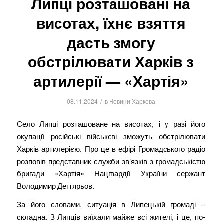
Липці розташовані на
висотах, їхнє взяття
дасть змогу
обстрілювати Харків з
артилерії — «Хартія»
/
08.11.2024
в
Новини Харкова
Село Липці розташоване на висотах, і у разі його
окупації російські військові зможуть обстрілювати
Харків артилерією. Про це в ефірі Громадського радіо
розповів представник служби зв’язків з громадськістю
бригади «Хартія» Нацгвардії України сержант
Володимир Дегтярьов.
За його словами, ситуація в Липецькій громаді –
складна. З Липців виїхали майже всі жителі, і це, по-