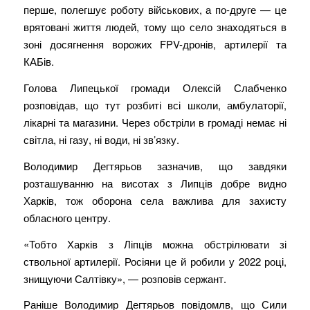
перше, полегшує роботу військових, а по-друге — це
врятовані життя людей, тому що село знаходяться в
зоні досягнення ворожих FPV-дронів, артилерії та
КАБів.
Голова Липецької громади Олексій Слабченко
розповідав, що тут розбиті всі школи, амбулаторії,
лікарні та магазини. Через обстріли в громаді немає ні
світла, ні газу, ні води, ні зв’язку.
Володимир Дегтярьов зазначив, що завдяки
розташуванню на висотах з Липців добре видно
Харків, тож оборона села важлива для захисту
обласного центру.
«Тобто Харків з Ліпців можна обстрілювати зі
ствольної артилерії. Росіяни це й робили у 2022 році,
знищуючи Салтівку», — розповів сержант.
Раніше Володимир Дегтярьов повідомлв, що Сили