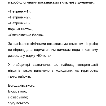
мікробіологічними показниками виявлені у джерелах:
«Петренки-1»,
«Петренки-2»,
«Петренки-3»,
парк «Юність»,
«Олексіївська балка».
За санітарно-хімічними показниками (вмістом нітратів)
не відповідала нормативним вимогам вода з каптажу
джерела у парку «Юність»
У лабцентрі зазначили, що найвищі концентрації
нітратів також виявлено в колодязях на територіях
таких районів:
Богодухівського;
Ізюмського;
Лозівського;
Чугуївського;