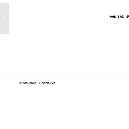
На Житомирщині
Генштаб 
поліцейські врятували
жінку,...
© Копирайт - Goweb.xyz