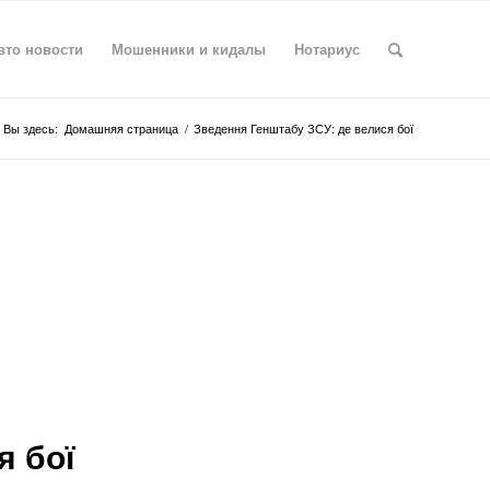
вто новости
Мошенники и кидалы
Нотариус
Вы здесь:
Домашняя страница
/
Зведення Генштабу ЗСУ: де велися бої
я бої