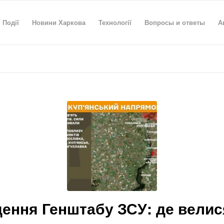
Події
Новини Харкова
Технології
Вопросы и ответы
А
ення Генштабу ЗСУ: де велис