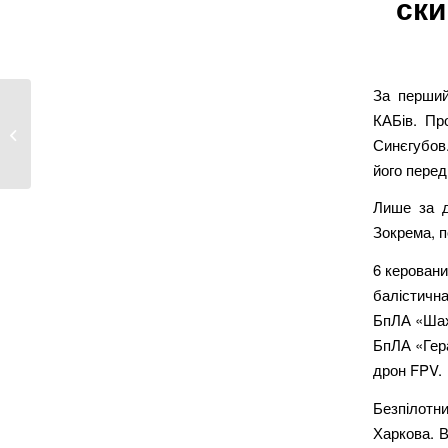
ски
За перший
КАБів. Пр
Харків готується до
Синєгубов
Нового року (фото)
його перед
Лише за д
Зокрема, п
6 керовани
балістична
БпЛА «Ша
БпЛА «Гер
дрон FPV.
Безпілотн
Харкова. В