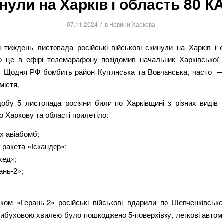
нули на Харків і область 80 К
/
07.11.2024
в
Новини Харкова
 тиждень листопада російські військові скинули на Харків і 
о це в ефірі телемарафону повідомив начальник Харківсько
. Щодня РФ бомбить район Куп‛янська та Вовчанська, часто —
містя.
обу 5 листопада росіяни били по Харківщині з різних видів 
о Харкову та області прилетіло:
х авіабомб;
 ракета «Іскандер»;
хед»;
ань-2»;
иком «Герань-2» російські військові вдарили по Шевченківськ
ибуховою хвилею було пошкоджено 5-поверхівку, легкові автомо