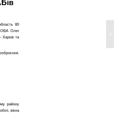
АБів
область 80
ї ОВА Олег
 Харків та
озброєння.
ому району
білі, вікна