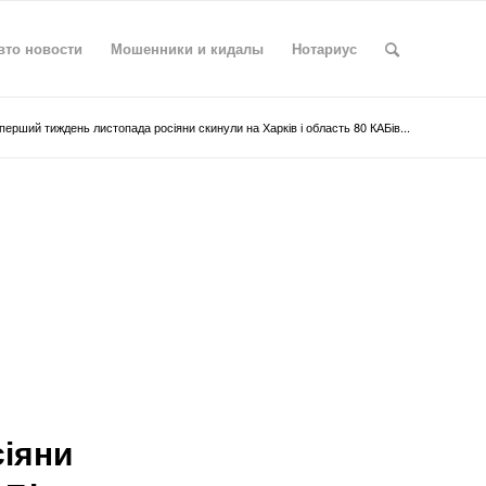
вто новости
Мошенники и кидалы
Нотариус
перший тиждень листопада росіяни скинули на Харків і область 80 КАБів...
сіяни