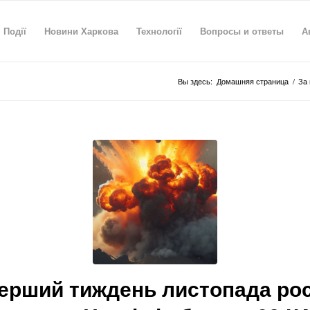
Події
Новини Харкова
Технології
Вопросы и ответы
А
Вы здесь:
Домашняя страница
/
За 
ерший тиждень листопада ро