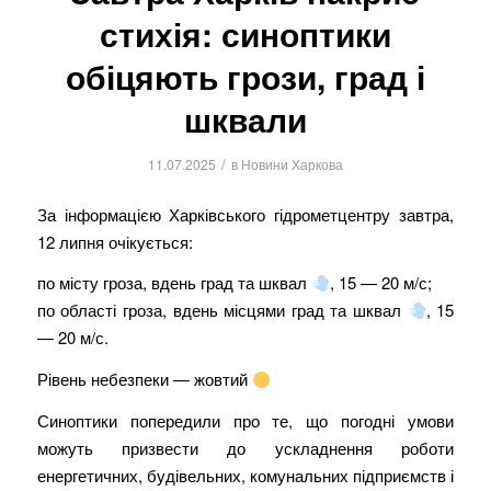
стихія: синоптики
обіцяють грози, град і
шквали
/
11.07.2025
в
Новини Харкова
За інформацією Харківського гідрометцентру завтра,
12 липня очікується:
по місту гроза, вдень град та шквал
, 15 — 20 м/с;
по області гроза, вдень місцями град та шквал
, 15
— 20 м/с.
Рівень небезпеки — жовтий
Синоптики попередили про те, що погодні умови
можуть призвести до ускладнення роботи
енергетичних, будівельних, комунальних підприємств і