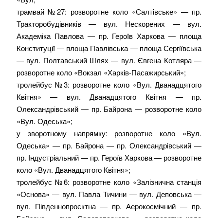
трамвай №27: розворотне коло «Салтівське» — пр.
Тракторобудівників — вул. Нескорених — вул.
Академіка Павлова — пр. Героїв Харкова — площа
Конституції — площа Павлівська — площа Сергіївська
— вул. Полтавський Шлях — вул. Євгена Котляра —
розворотне коло «Вокзал «Харків-Пасажирський»;
тролейбус №3: розворотне коло «Вул. Дванадцятого
Квітня» — вул. Дванадцятого Квітня — пр.
Олександрівський — пр. Байрона — розворотне коло
«Вул. Одеська»;
у зворотному напрямку: розворотне коло «Вул.
Одеська» — пр. Байрона — пр. Олександрівський —
пр. Індустріальний — пр. Героїв Харкова — розворотне
коло «Вул. Дванадцятого Квітня»;
тролейбус №6: розворотне коло «Залізнична станція
«Основа» — вул. Павла Тичини — вул. Деповська —
вул. Південнопроєктна — пр. Аерокосмічний — пр.