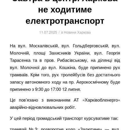
не ходитиме
електротранспорт
/
11.07.2025
в
Новини Харкова
На вул. Москалівській, вул. Гольдберговській, вул.
Молочній, площі Захисників України, вул. Георгія
Тарасенка та в пров. Рибасівському, на ділянці від
вул. Молочної до вул. Кошкіна, буде припинено рух
трамваїв. Крім того, рух тролейбусів без достатнього
запасу автономного ходу на пр. Аерокосмічному буде
припинено з 9:30 до 17:00 12 липня.
Це пов’язано з виконанням АТ «Харківобленерго»
аварійно-відновлювальних робіт.
У цей період громадський транспорт курсуватиме так:
трамвай №3: розворотне коло «Залютине» — вул.