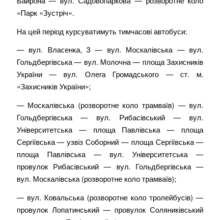
Байрона — вул. Садовопаркова — розворотне коло
«Парк «Зустріч».
На цей період курсуватимуть тимчасові автобуси:
— вул. Власенка, 3 — вул. Москалівська — вул.
Гольдбергівська — вул. Молочна — площа Захисників
України — вул. Олега Громадського — ст. м.
«Захисників України»;
— Москалівська (розворотне коло трамваїв) — вул.
Гольдбергівська — вул. Рибасівський — вул.
Університетська — площа Павлівська — площа
Сергіївська — узвіз Соборний — площа Сергіївська —
площа Павлівська — вул. Університетська —
провулок Рибасівський — вул. Гольдбергівська —
вул. Москалівська (розворотне коло трамваїв);
— вул. Ковальська (розворотне коло тролейбусів) —
провулок Лопатинський — провулок Соляниківський