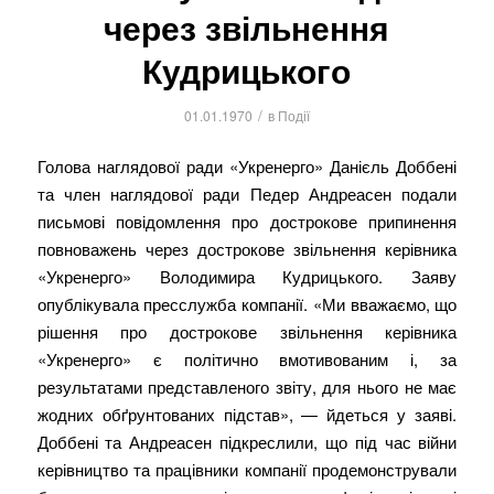
через звільнення
Кудрицького
/
01.01.1970
в
Події
Голова наглядової ради «Укренерго» Данієль Доббені
та член наглядової ради Педер Андреасен подали
письмові повідомлення про дострокове припинення
повноважень через дострокове звільнення керівника
«Укренерго» Володимира Кудрицького. Заяву
опублікувала пресслужба компанії. «Ми вважаємо, що
рішення про дострокове звільнення керівника
«Укренерго» є політично вмотивованим і, за
результатами представленого звіту, для нього не має
жодних обґрунтованих підстав», — йдеться у заяві.
Доббені та Андреасен підкреслили, що під час війни
керівництво та працівники компанії продемонстрували