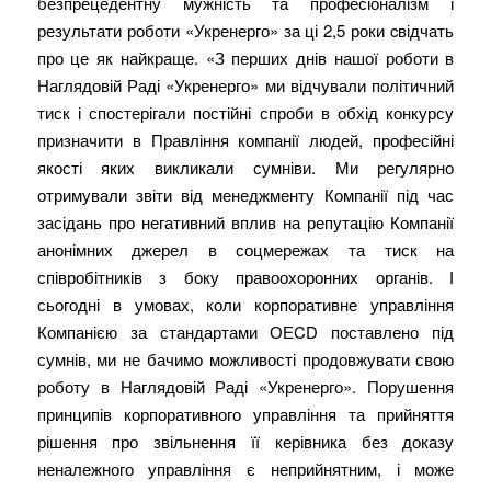
безпрецедентну мужність та професіоналізм і
результати роботи «Укренерго» за ці 2,5 роки cвідчать
про це як найкраще. «З перших днів нашої роботи в
Наглядовій Раді «Укренерго» ми відчували політичний
тиск і спостерігали постійні спроби в обхід конкурсу
призначити в Правління компанії людей, професійні
якості яких викликали сумніви. Ми регулярно
отримували звіти від менеджменту Компанії під час
засідань про негативний вплив на репутацію Компанії
анонімних джерел в соцмережах та тиск на
співробітників з боку правоохоронних органів. І
сьогодні в умовах, коли корпоративне управління
Компанією за стандартами ОЕCD поставлено під
сумнів, ми не бачимо можливості продовжувати свою
роботу в Наглядовій Раді «Укренерго». Порушення
принципів корпоративного управління та прийняття
рішення про звільнення її керівника без доказу
неналежного управління є неприйнятним, і може