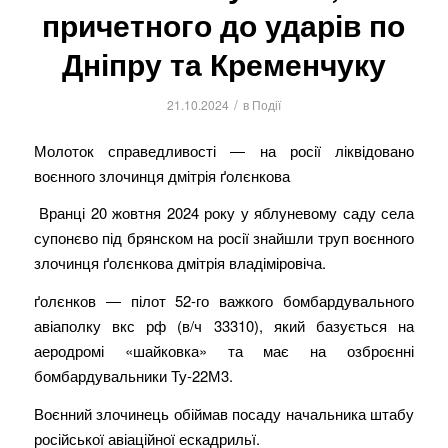
причетного до ударів по
Дніпру та Кременчуку
/
21.10.2024
в
Події
Молоток справедливості ― на росії ліквідовано
воєнного злочинця дмітрія ґолєнкова
Вранці 20 жовтня 2024 року у яблуневому саду села
супонєво під брянском на росії знайшли труп воєнного
злочинця ґолєнкова дмітрія владіміровіча.
ґолєнков ― пілот 52-го важкого бомбардувального
авіаполку вкс рф (в/ч 33310), який базується на
аеродромі «шайковка» та має на озброєнні
бомбардувальники Ту-22М3.
Воєнний злочинець обіймав посаду начальника штабу
російської авіаційної ескадрильї.