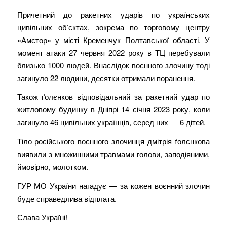
Причетний до ракетних ударів по українських
цивільних об’єктах, зокрема по торговому центру
«Амстор» у місті Кременчук Полтавської області. У
момент атаки 27 червня 2022 року в ТЦ перебували
близько 1000 людей. Внаслідок воєнного злочину тоді
загинуло 22 людини, десятки отримали поранення.
Також ґолєнков відповідальний за ракетний удар по
житловому будинку в Дніпрі 14 січня 2023 року, коли
загинуло 46 цивільних українців, серед них ― 6 дітей.
Тіло російського воєнного злочинця дмітрія ґолєнкова
виявили з множинними травмами голови, заподіяними,
ймовірно, молотком.
ГУР МО України нагадує ― за кожен воєнний злочин
буде справедлива відплата.
Слава Україні!