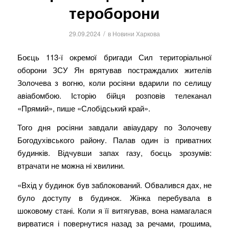
тероборони
/
29.09.2024
в
Новини Харкова
Боєць 113-ї окремої бригади Сил територіальної
оборони ЗСУ Ян врятував постраждалих жителів
Золочева з вогню, коли росіяни вдарили по селищу
авіабомбою. Історію бійця розповів телеканал
«Прямий», пише «Слобідський край».
Того дня росіяни завдали авіаудару по Золочеву
Богодухівського району. Палав один із приватних
будинків. Відчувши запах газу, боєць зрозумів:
втрачати не можна ні хвилини.
«Вхід у будинок був заблокований. Обвалився дах, не
було доступу в будинок. Жінка перебувала в
шоковому стані. Коли я її витягував, вона намагалася
вирватися і повернутися назад за речами, грошима,