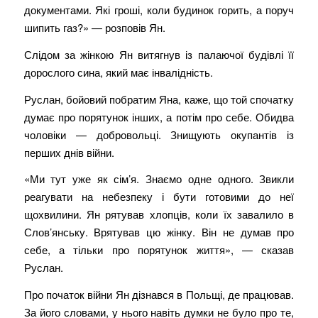
документами. Які гроші, коли будинок горить, а поруч
шипить газ?» — розповів Ян.
Слідом за жінкою Ян витягнув із палаючої будівлі її
дорослого сина, який має інвалідність.
Руслан, бойовий побратим Яна, каже, що той спочатку
думає про порятунок інших, а потім про себе. Обидва
чоловіки — добровольці. Знищують окупантів із
перших днів війни.
«Ми тут уже як сім’я. Знаємо одне одного. Звикли
реагувати на небезпеку і бути готовими до неї
щохвилини. Ян рятував хлопців, коли їх завалило в
Слов’янську. Врятував цю жінку. Він не думав про
себе, а тільки про порятунок життя», — сказав
Руслан.
Про початок війни Ян дізнався в Польщі, де працював.
За його словами, у нього навіть думки не було про те,