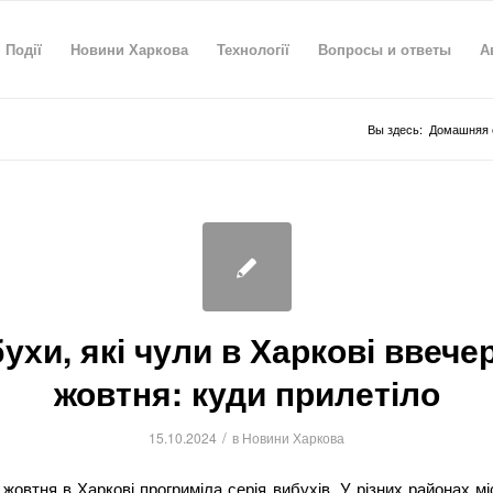
Події
Новини Харкова
Технології
Вопросы и ответы
А
Вы здесь:
Домашняя 
ухи, які чули в Харкові ввечер
жовтня: куди прилетіло
/
15.10.2024
в
Новини Харкова
 жовтня в Харкові прогриміла серія вибухів. У різних районах мі