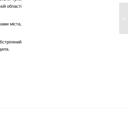
кій області
У 
тр
ами міста,
бстріляний
дила.