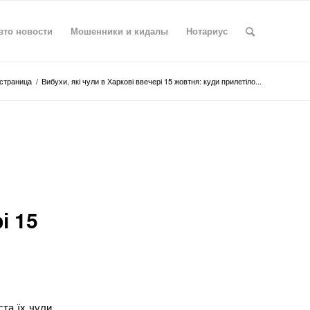
вто новости
Мошенники и кидалы
Нотариус
страница
/
Вибухи, які чули в Харкові ввечері 15 жовтня: куди прилетіло...
і 15
ста їх чули