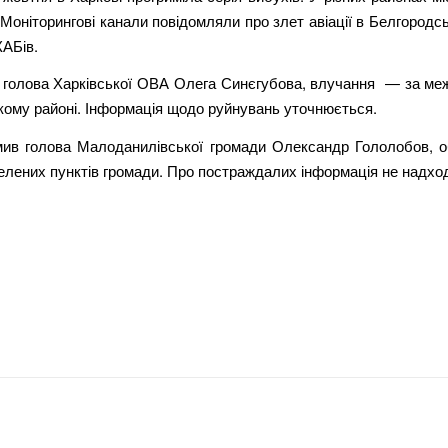
. Моніторингові канали повідомляли про злет авіації в Белгородсь
КАБів.
 голова Харківської ОВА Олега Синєгубова, влучання — за меж
кому районі. Інформація щодо руйнувань уточнюється.
мив голова Малоданилівської громади Олександр Гололобов, о
елених пунктів громади. Про постраждалих інформація не надхо