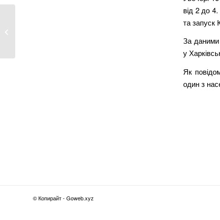
від 2 до 4
та запуск 
Перезимувати в Куп’янській громаді
—...
За даними
у Харківсь
Як повідо
один з нас
© Копирайт - Goweb.xyz