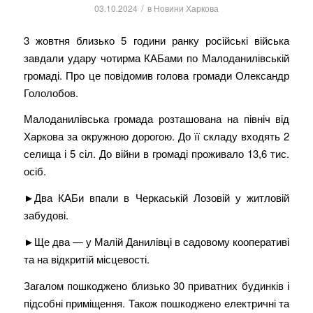
/
03.10.2024
в
Новини Харкова
3 жовтня близько 5 години ранку російські війська
завдали удару чотирма КАБами по Малоданилівській
громаді. Про це повідомив голова громади Олександр
Гололобов.
Малоданилівська громада розташована на північ від
Харкова за окружною дорогою. До її складу входять 2
селища і 5 сіл. До війни в громаді проживало 13,6 тис.
осіб.
►Два КАБи впали в Черкаській Лозовій у житловій
забудові.
►Ще два — у Малій Данилівці в садовому кооперативі
та на відкритій місцевості.
Загалом пошкоджено близько 30 приватних будинків і
підсобні приміщення. Також пошкоджено електричні та