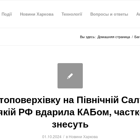
Події
Новини Харкова
Технології
Вопросы и ответы
А
Вы здесь:
Домашняя страница
/
Баг
топоверхівку на Північній Салт
якій РФ вдарила КАБом, част
знесуть
/
01.10.2024
в
Новини Харкова