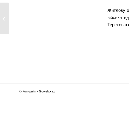
Житлову ба
Зеленський присвоїв звання Героя
війська в
України...
Терехов в 
© Копирайт - Goweb.xyz