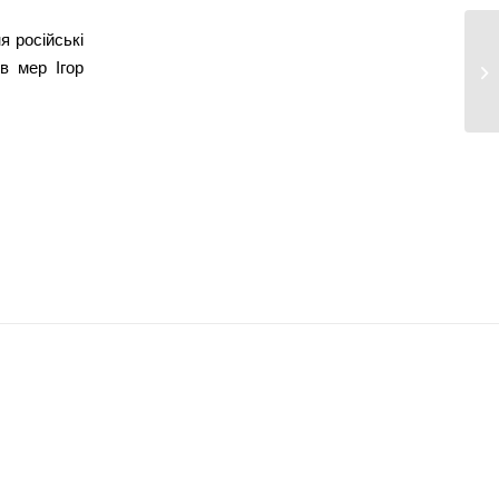
я російські
Зн
в мер Ігор
чо