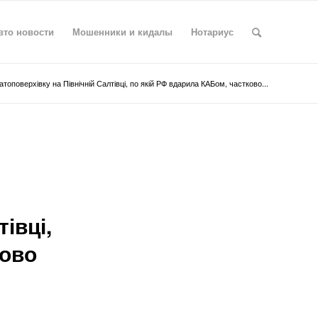
вто новости
Мошенники и кидалы
Нотариус
атоповерхівку на Північній Салтівці, по якій РФ вдарила КАБом, частково...
івці,
ково