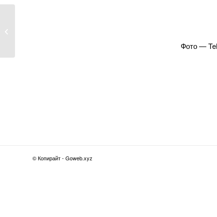
Привід почати ЗСЖ: у
Харкові сильно
подешевшали...
Фото — Tel
© Копирайт - Goweb.xyz