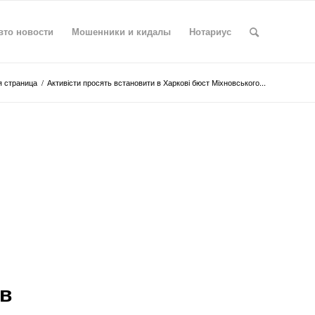
вто новости
Мошенники и кидалы
Нотариус
 страница
/
Активісти просять встановити в Харкові бюст Міхновського...
 в