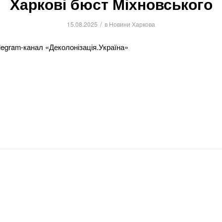
Харкові бюст Міхновського
/
15.08.2025
в
Новини Харкова
egram-канал «Деколонізація.Україна»