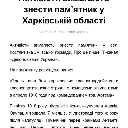
знести пам’ятник у
Харківській області
/
24.06.2025
в
Новини Харкова
Активісти вимагають знести пам’ятник у селі
Костянтівка Зміївської громади. Про це пише ТГ-канал
«Деколонізація.Україна».
На пам’ятнику розміщено напис:
«Здесь вели бои харьковские красногвардейстие и
краснопартизанские отряды с немецкими оккупантами
в апреле 1918 года под командованием тов. Артема».
7 квітня 1918 року німецькі війська окупували Харків.
Окупація тривала 7 місяців. У листопаді того ж року
після капітуляції Німеччини перед країнами Антанти
під час Першої світової війни німецькі війська